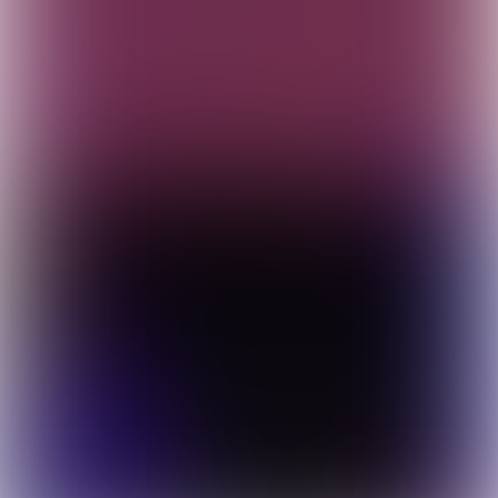
Klik
hier
om je gratis in te schrijven voor Puik | Deel
deze pagina: