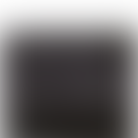
Uitgave 289
|
week
09- 2023