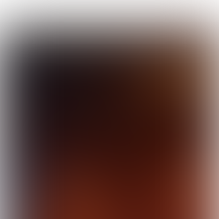
Uitgave 280
|
week
52 - 2022