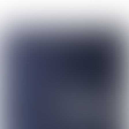
Uitgave 342
|
week
010 - 2024