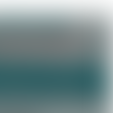
Uitgave 287
|
week
07- 2023