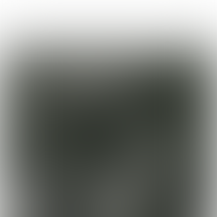
Uitgave 245 |
week
17 - 2022