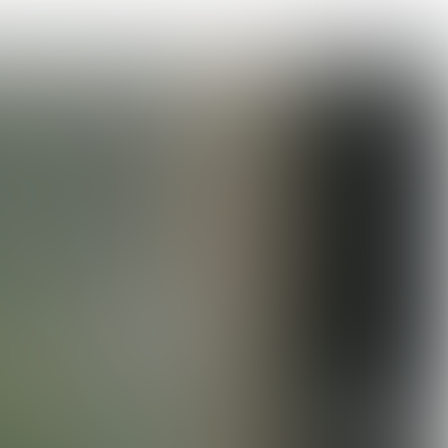
Uitgave 268 |
week
40- 2022