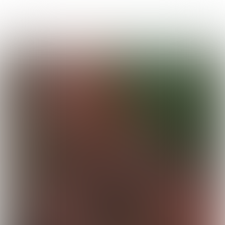
Uitgave 263 |
week
35 - 2022