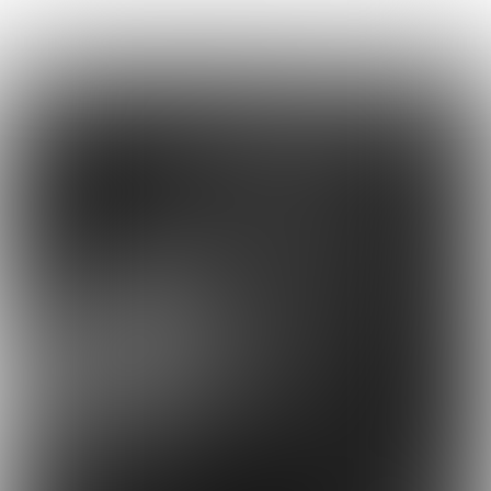
Uitgave 274 |
week
46 - 2022