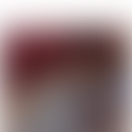
Uitgave 365
|
week
33-2024