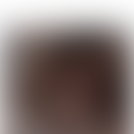
Uitgave 363
|
week
31- 2024