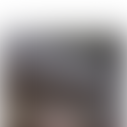
Uitgave 377
|
week
45-2024