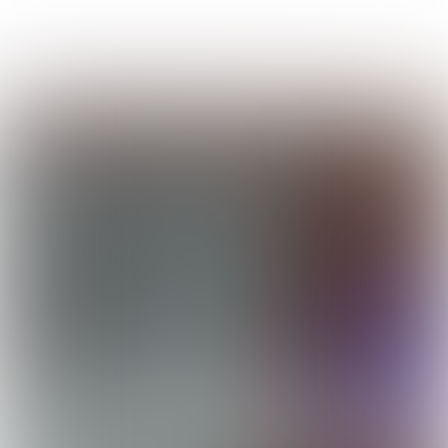
Uitgave 380
|
week
48-2024