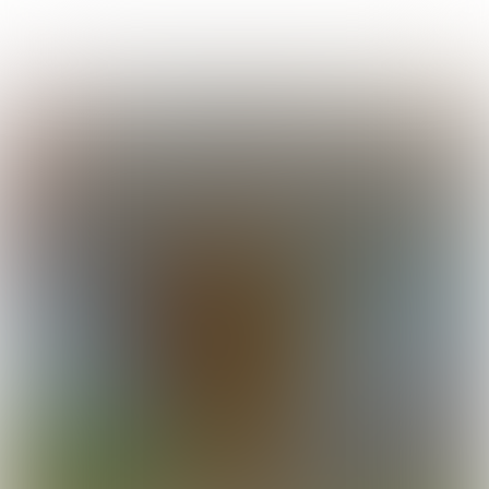
Uitgave 314
 | 
week
 34- 2023