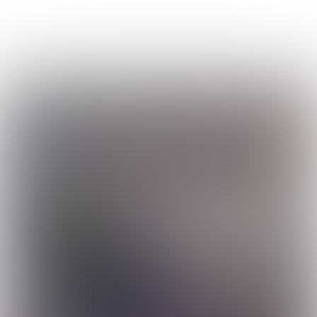
Uitgave 384
|
week
52-2024