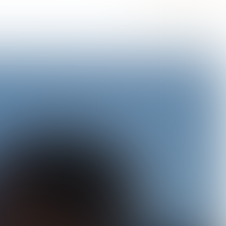
Uitgave 309
 | 
week
 29- 2023