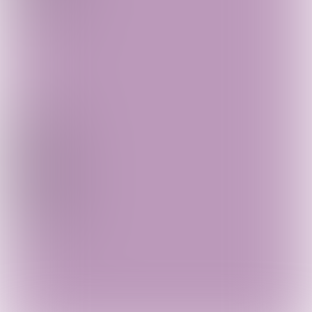
Klik
hier
om je gratis in te schrijven voor Puik
| Deel deze pagina: