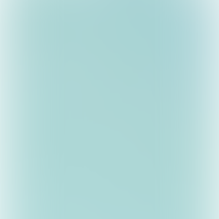
Els Cuijpers
Sjra Claessen