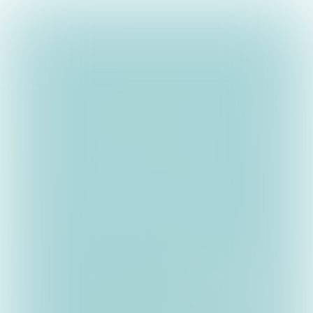
PUIK
ACTIE
DE WINTER OP ZIJN
MOOIST
Heb je al een mooie winterse foto gemaakt? Of
heb je een mooie sneeuwfoto gemaakt? Mail dan
s.v.p. de foto's naar
redactie@puiklokaal.nl
(met
vermelding van je naam).
Alvast dank voor je winterse foto.