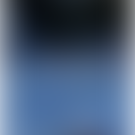
Els Cuijpers
Jacqueline-Vullings