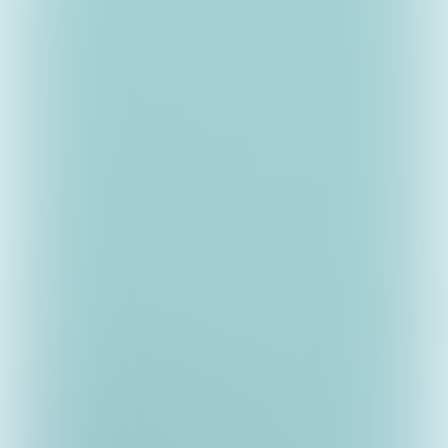
Dre Teunissen
Sjra Claessen