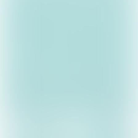
José van Deur
Hélène Kurstjens