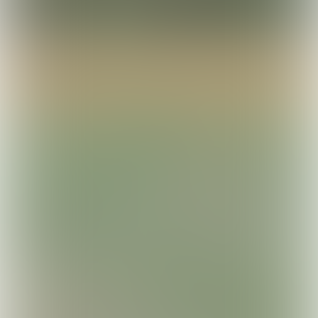
Klik 
hier
om je gratis in te  schrijven voor Puik | Deel 
deze pagina: