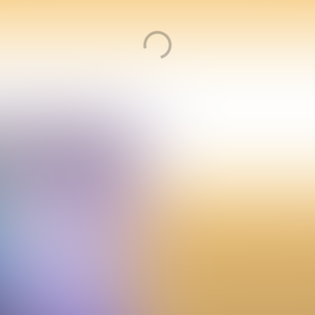
BEESEL VOOROP IN NIEUW
Al meer dan 55 kleine gemeen
hun handtekening onder een 
K80 is een platform en netwe
Nederland: de gehuchten, dorp
meer dan 1,1 miljoen van alle 
samenwerking en Burgemeest
tijd voorzitter noemen.