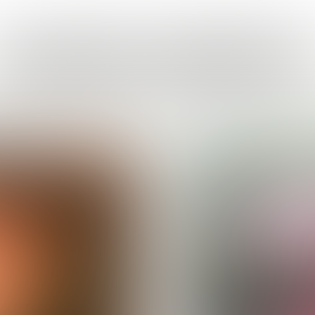
MOOIE HERFST
een mooie herfstfoto gemaakt, mail deze dan naar
redactie@puiklokaal