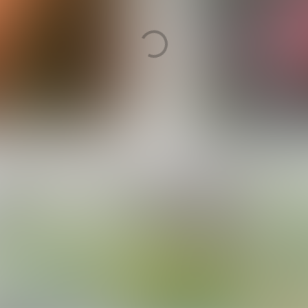
Agnes Nijskens
Chantal
Mo