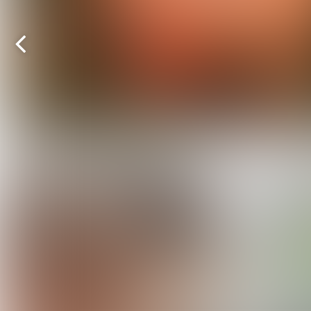
Agnes Nijskens
Vorige
pagina
Chantal