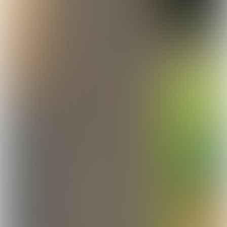
Boven van links naar rechts:
Manon Peeters, Kim
Kessels, Ashley van de Beek, Jikke Schreurs, Jill
Watrin, Yannick Kessels, Tessa Hendriks, Mila
Roumen, Lars Peters (coach), Juliëtte Ebus, Pien
Levels en Tom Reijnders (assistent coach)
Beneden van links naar rechts:
Jans Fransen,
Lucie Jetten, Pauline Dreessen, Julie Vulders, Resi
van de Kelft en Maud Killaars