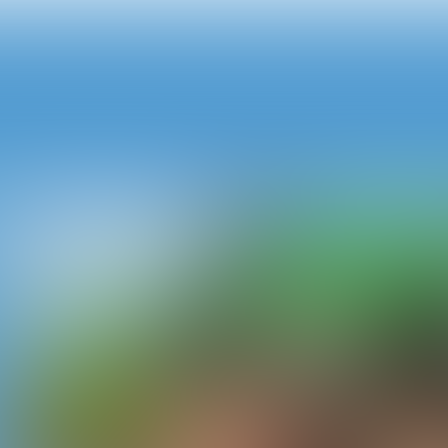
even
 Cox
oed
m
akers
over
t was