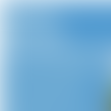
Afgelopen zaterdag stond de Paerssjtal te b
op zijn grondvesten. Het was weer vanouds
Boerebal. Onder de klanken van Óffebèk blief
Óffebèk kwamen Tjen Metsemakers en Fenna
als Jeugd-Boerebroedspaar onder de hoge h
uit. Twee uurtjes later ging de hoed wedero
omhoog en daar stonden Luc en Ans Metsem
als Boerebroedspaar te springen. Na het
voorstellen van het Boeregezelschap nam
vastelaovesband “Richtig Spiet” het podium 
om een knetterende show neer te zetten. He
nog lang onrustig bij de Paerssjtal!