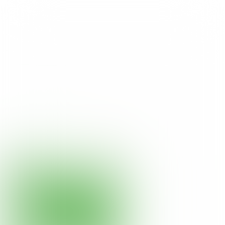
PUIK
FOTOVERSLAG
LANDAL DE LOMMERBERGEN
PUIK STAALTJE WERK
Vorige week dinsdag is het nieuwe receptiegebouw
van Landal De Lommerbergen mét interactief VVV
inspiratiepunt geopend. Dit puik staaltje werk is de
kers op de taart van 2,5 jaar verbouwingen en
intensieve renovatie. In het nieuwe gebouw krijgen
bezoekers van het park maar zeker ook andere
toeristen op een verrassende manier informatie over
het park en de omgeving. De ruimte is
gethematiseerd naar de legende van Sint Joris en
de Draak, die natuurlijk een belangrijke rol speelt in
het Land van Puik.