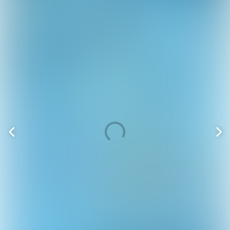
Vorige
V
pagina
p